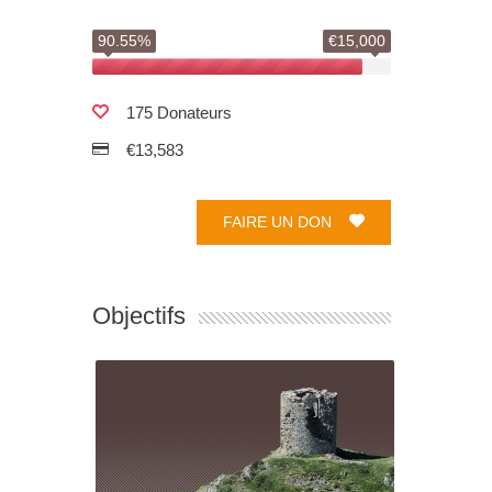
90.55%
€15,000
175 Donateurs
€13,583
FAIRE UN DON
Objectifs