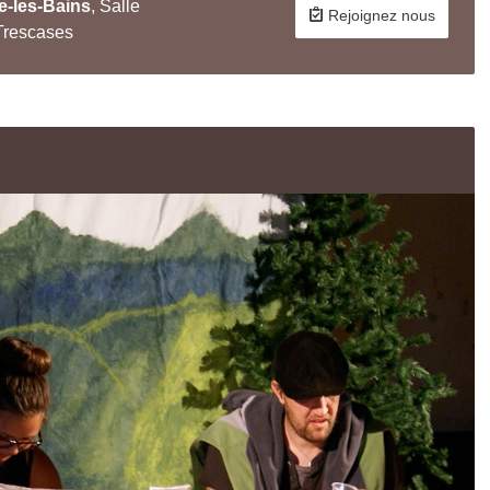
e-les-Bains
, Salle
Rejoignez nous
Trescases