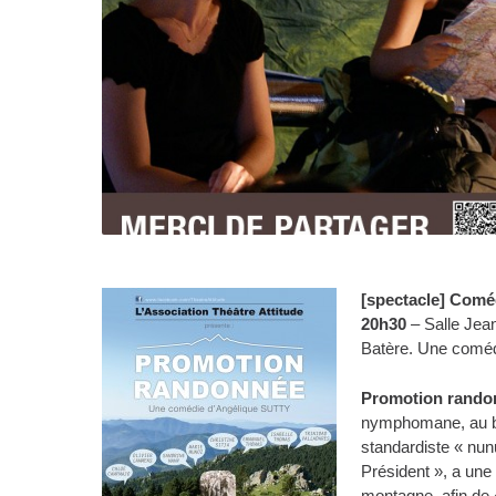
[spectacle] Comé
20h30
– Salle Jean
Batère. Une coméd
Promotion rando
nymphomane, au bra
standardiste « nunu
Président », a un
montagne, afin de «